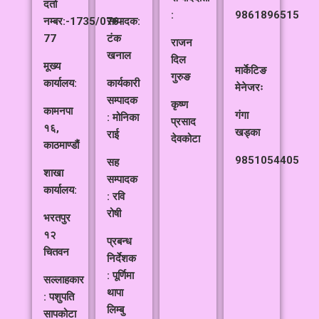
दर्ता
:
9861896515
नम्बर:-1735/076-
सम्पादक:
77
टंक
राजन
खनाल
दिल
मूख्य
मार्केटिङ
गुरुङ
कार्यालय:
कार्यकारी
मेनेजरः
सम्पादक
कृष्ण
कामनपा
गंगा
: मोनिका
प्रसाद
१६,
खड्का
राई
देवकोटा
काठमाण्डौं
9851054405
सह
शाखा
सम्पादक
कार्यालय:
: रवि
रोषी
भरतपुर
१२
प्रबन्ध
चितवन
निर्देशक
: पूर्णिमा
सल्लाहकार
थापा
: पशुपति
लिम्बु
सापकोटा