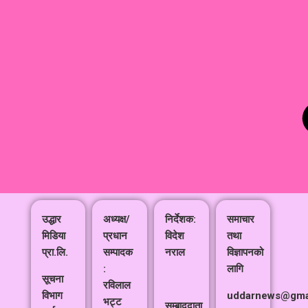
उद्धार
अध्यक्ष/
निर्देशक:
समाचार
मिडिया
प्रधान
विदेश
तथा
प्रा.लि.
सम्पादक
नराल
विज्ञापनको
:
लागि
सूचना
रविलाल
विभाग
uddarnews@gma
भट्ट
सम्बाददाता